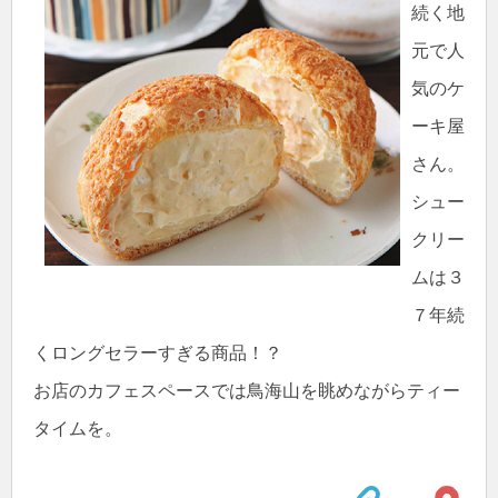
続く地
元で人
気のケ
ーキ屋
さん。
シュー
クリー
ムは３
７年続
くロングセラーすぎる商品！？
お店のカフェスペースでは鳥海山を眺めながらティー
タイムを。