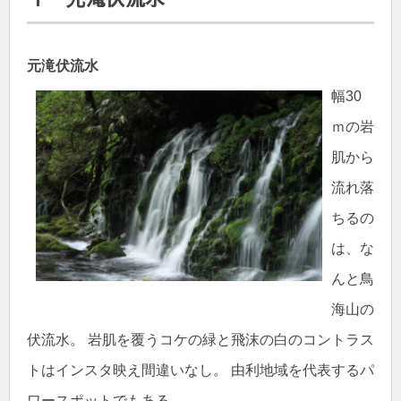
元滝伏流水
幅30
ｍの岩
肌から
流れ落
ちるの
は、な
んと鳥
海山の
伏流水。 岩肌を覆うコケの緑と飛沫の白のコントラス
トはインスタ映え間違いなし。 由利地域を代表するパ
ワースポットでもある。