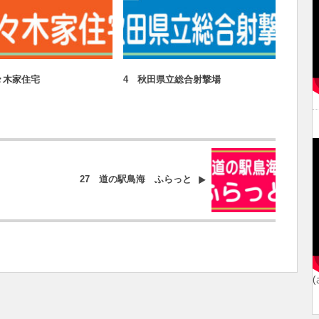
タンプ設置施設2020
スタンプ設置施設2020
々木家住宅
4 秋田県立総合射撃場
34 
27 道の駅鳥海 ふらっと