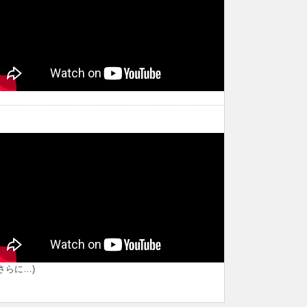
スタンプ設置施設2020
スタンプ設置施設2020
ホテルリッチ＆ガーデン酒田
33 オランダせんべいＦＡＣＴＯＲ
3
Ｙ
(さらに…)