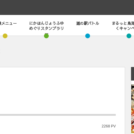
験メニュー
にかほんじょうふゆ
道の駅バトル
まるっと鳥
めぐりスタンプラリ
くキャン
ー
漢
2268 PV