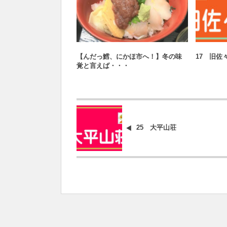
お店紹介
ス
【んだっ鱈、にかほ市へ！】冬の味
17 旧佐
覚と言えば・・・
25 大平山荘