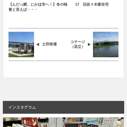
【んだっ鱈、にかほ市へ！】冬の味
17 旧佐々木家住宅
覚と言えば・・・
コテージ
土田牧場
（花立）
インスタグラム