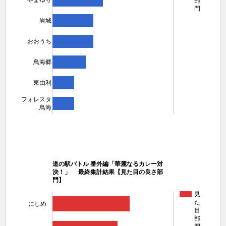
やまゆり
部
門
岩城
おおうち
鳥海郷
東由利
フォレスタ
鳥海
道の駅バトル 番外編「華麗なるカレー対
決！」 最終集計結果【見た目の良さ部
門】
見
た
にしめ
目
部