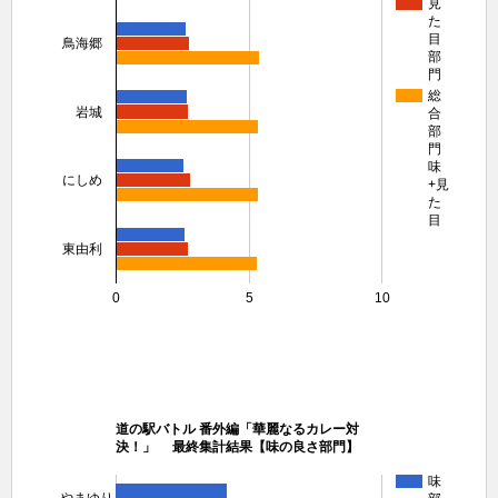
見
た
目
鳥海郷
部
門
総
岩城
合
部
門
味
にしめ
+見
た
目
東由利
0
5
10
道の駅バトル 番外編「華麗なるカレー対
決！」 最終集計結果【味の良さ部門】
味