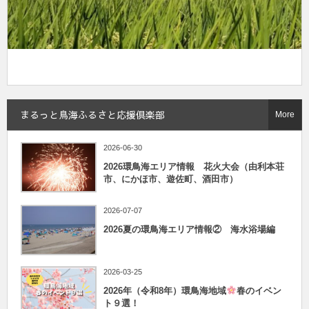
まるっと鳥海ふるさと応援倶楽部
More
2026-06-30
2026環鳥海エリア情報 花火大会（由利本荘
市、にかほ市、遊佐町、酒田市）
2026-07-07
2026夏の環鳥海エリア情報② 海水浴場編
2026-03-25
2026年（令和8年）環鳥海地域
春のイベン
ト９選！