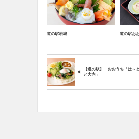
道の駅バトル2026
道の駅岩城
道の駅お
【道の駅】 おおうち「は～
と大内」