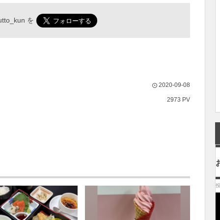
tto_kun
を
2020-09-08
2973 PV
投