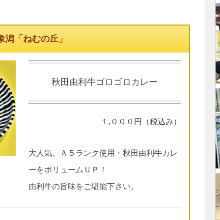
象潟「ねむの丘」
秋田由利牛ゴロゴロカレー
１,０００円（税込み）
大人気、Ａ５ランク使用・秋田由利牛カレ
ーをボリュームＵＰ！
由利牛の旨味をご堪能下さい。