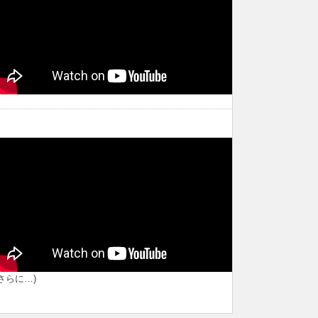
道の駅バトル2026
道の駅バトル2026
象潟
高原の駅ホテルフォレスタ鳥海
高
(さらに…)