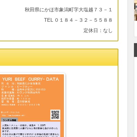
秋田県にかほ市象潟町字大塩越７３－１
TEL ０１８４－３２－５５８８
定休日：なし