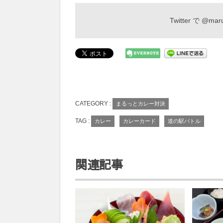
Twitter で
@maru
CATEGORY :
まるっとカレー対決
TAG :
カレー
カレーカード
道の駅バトル
関連記事