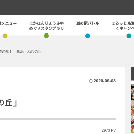
験メニュー
にかほんじょうふゆ
道の駅バトル
まるっと鳥
めぐりスタンプラリ
くキャン
ー
道の駅】 象潟「ねむの丘」
2020-09-08
の丘」
2973 PV