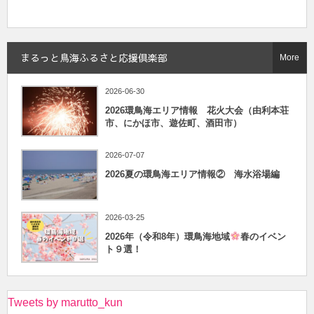
まるっと鳥海ふるさと応援倶楽部
More
2026-06-30
2026環鳥海エリア情報 花火大会（由利本荘
市、にかほ市、遊佐町、酒田市）
2026-07-07
2026夏の環鳥海エリア情報② 海水浴場編
2026-03-25
2026年（令和8年）環鳥海地域
春のイベン
ト９選！
Tweets by marutto_kun