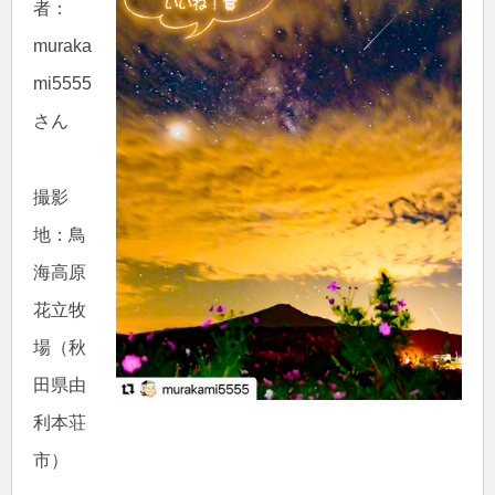
者：
muraka
mi5555
さん
撮影
地：鳥
海高原
花立牧
場（秋
田県由
利本荘
市）