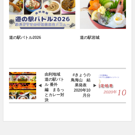
おすすめ
道の駅バトル2026
道の駅バトル2026
道の駅岩城
由利地域
#きょうの
道の駅バト
鳥海山 結
ル 番外
果発表
編 まるっ
2020年10
とカレー対
月分
決