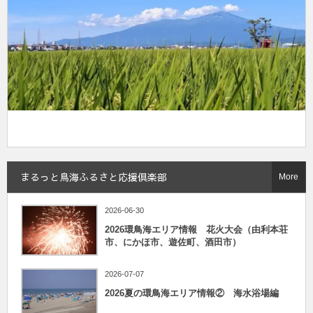
まるっと鳥海ふるさと応援倶楽部
More
2026-06-30
2026環鳥海エリア情報 花火大会（由利本荘
市、にかほ市、遊佐町、酒田市）
2026-07-07
2026夏の環鳥海エリア情報② 海水浴場編