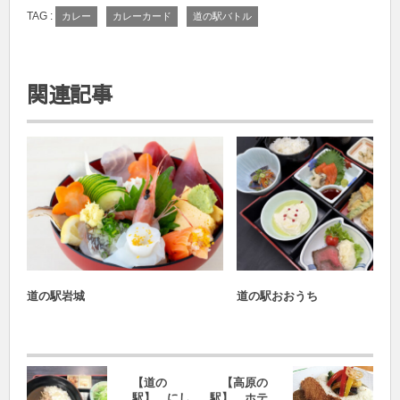
TAG :
カレー
カレーカード
道の駅バトル
関連記事
道の駅バトル2026
道の駅バトル2026
道の駅岩城
道の駅おおうち
【道の
【高原の
駅】 にし
駅】 ホテ