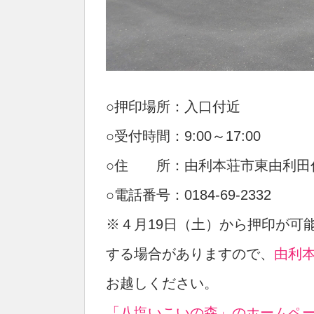
○押印場所：入口付近
○受付時間：9:00～17:00
○住 所：由利本荘市東由利田代
○電話番号：0184-69-2332
※４月19日（土）から押印が可
する場合がありますので、
由利
お越しください。
「八塩いこいの森」のホームペ