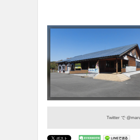
Twitter で
@maru