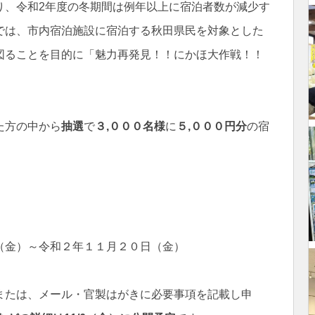
、令和2年度の冬期間は例年以上に宿泊者数が減少す
では、市内宿泊施設に宿泊する秋田県民を対象とした
図ることを目的に「魅力再発見！！にかほ大作戦！！
た方の中から
抽選
で
３,０００名様
に
５,０００円分
の宿
（金）～令和２年１１月２０日（金）
または、メール・官製はがきに必要事項を記載し申