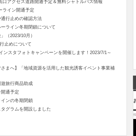
山矢島口アクセス道路開通予定＆無料シャトルバス情報
ルーライン開通予定
や通行止めの確認方法
ルーライン冬期閉鎖について
2023/10月）
通行止めについて
ンスタフォトキャンペーンを開催します！2023/7/1～
皆さまへ】「地域資源を活用した観光誘客イベント事業補
周遊旅行商品助成
ン開通予定
ラインの冬期閉鎖
スタグラムを開設しました
投