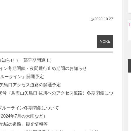
2020-10-27
T
MORE
のお知らせ（一部早期開通！）
ルーライン冬期閉鎖・夜間通行止め期間のお知らせ
海ブルーライン」開通予定
海山矢島口アクセス道路の開通予定
県道58号（鳥海山矢島口 祓川へのアクセス道路）冬期閉鎖につ
鳥海ブルーライン冬期閉鎖について
024年7月の大雨など）
海地域の道路、観光情報等