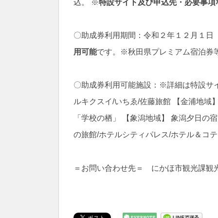
込。 ※
特設サイト及び申込先・必要事項な
〇助成券利用期間：令和２年１２月１日
用可能
です。※秋田県プレミアム宿泊券
〇助成券利用可能施設：※詳細は特設サ
ルキクスイ/いちゑ/佐藤旅館 【金浦地域
「学校の栖」 【象潟地域】 象潟夕日の宿
の旅館/ホテルシティパレス/ホテル＆コテ
＝お問い合わせ先＝ にかほ市観光課観光振興