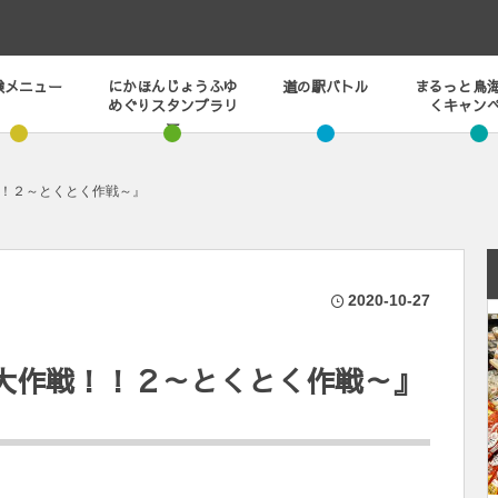
験メニュー
にかほんじょうふゆ
道の駅バトル
まるっと鳥
めぐりスタンプラリ
くキャン
ー
！２～とくとく作戦～』
2020-10-27
大作戦！！２～とくとく作戦～』