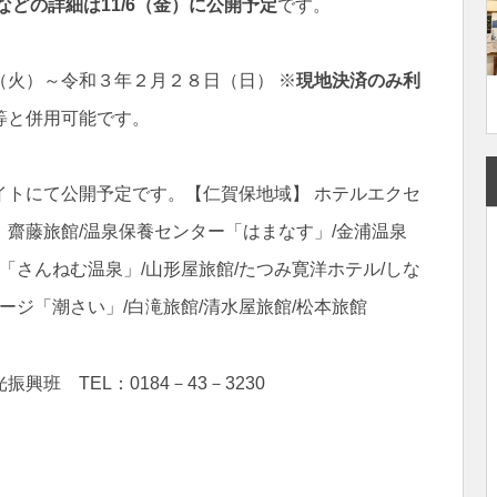
どの詳細は11/6（金）に公開予定
です。
（火）～令和３年２月２８日（日） ※
現地決済のみ利
等と併用可能です。
イトにて公開予定です。【仁賀保地域】 ホテルエクセ
】 齋藤旅館/温泉保養センター「はまなす」/金浦温泉
「さんねむ温泉」/山形屋旅館/たつみ寛洋ホテル/しな
ージ「潮さい」/白滝旅館/清水屋旅館/松本旅館
班 TEL：0184－43－3230