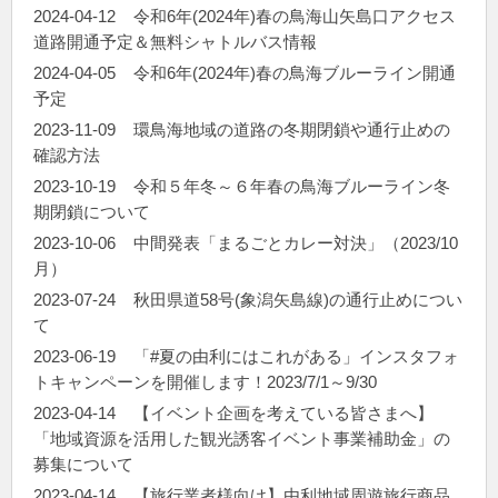
2024-04-12
令和6年(2024年)春の鳥海山矢島口アクセス
道路開通予定＆無料シャトルバス情報
2024-04-05
令和6年(2024年)春の鳥海ブルーライン開通
予定
2023-11-09
環鳥海地域の道路の冬期閉鎖や通行止めの
確認方法
2023-10-19
令和５年冬～６年春の鳥海ブルーライン冬
期閉鎖について
2023-10-06
中間発表「まるごとカレー対決」（2023/10
月）
2023-07-24
秋田県道58号(象潟矢島線)の通行止めについ
て
2023-06-19
「#夏の由利にはこれがある」インスタフォ
トキャンペーンを開催します！2023/7/1～9/30
2023-04-14
【イベント企画を考えている皆さまへ】
「地域資源を活用した観光誘客イベント事業補助金」の
募集について
2023-04-14
【旅行業者様向け】由利地域周遊旅行商品