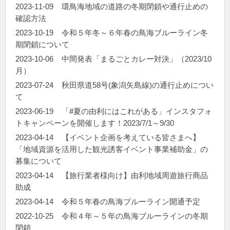
2023-11-09
環鳥海地域の道路の冬期閉鎖や通行止めの
確認方法
2023-10-19
令和５年冬～６年春の鳥海ブルーライン冬
期閉鎖について
2023-10-06
中間発表「まるごとカレー対決」（2023/10
月）
2023-07-24
秋田県道58号(象潟矢島線)の通行止めについ
て
2023-06-19
「#夏の由利にはこれがある」インスタフォ
トキャンペーンを開催します！2023/7/1～9/30
2023-04-14
【イベント企画を考えている皆さまへ】
「地域資源を活用した観光誘客イベント事業補助金」の
募集について
2023-04-14
【旅行業者様向け】由利地域周遊旅行商品
助成
2023-04-14
令和５年春の鳥海ブルーライン開通予定
2022-10-25
令和４年～５年の鳥海ブルーラインの冬期
閉鎖