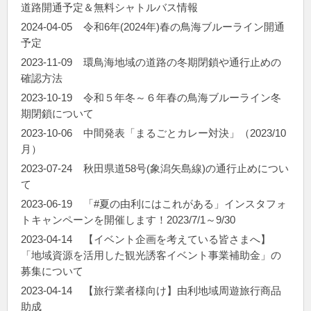
道路開通予定＆無料シャトルバス情報
2024-04-05
令和6年(2024年)春の鳥海ブルーライン開通
予定
2023-11-09
環鳥海地域の道路の冬期閉鎖や通行止めの
確認方法
2023-10-19
令和５年冬～６年春の鳥海ブルーライン冬
期閉鎖について
2023-10-06
中間発表「まるごとカレー対決」（2023/10
月）
2023-07-24
秋田県道58号(象潟矢島線)の通行止めについ
て
2023-06-19
「#夏の由利にはこれがある」インスタフォ
トキャンペーンを開催します！2023/7/1～9/30
2023-04-14
【イベント企画を考えている皆さまへ】
「地域資源を活用した観光誘客イベント事業補助金」の
募集について
2023-04-14
【旅行業者様向け】由利地域周遊旅行商品
助成