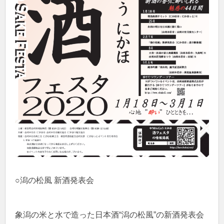
○潟の松風 新酒発表会
象潟の米と水で造った日本酒“潟の松風”の新酒発表会