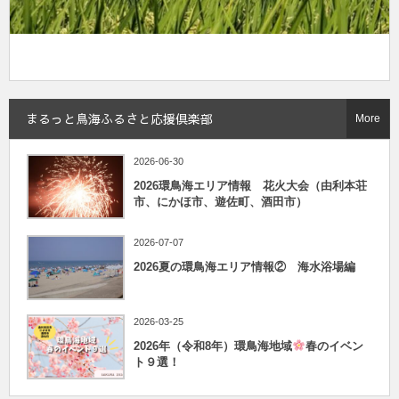
まるっと鳥海ふるさと応援倶楽部
More
2026-06-30
2026環鳥海エリア情報 花火大会（由利本荘
市、にかほ市、遊佐町、酒田市）
2026-07-07
2026夏の環鳥海エリア情報② 海水浴場編
2026-03-25
2026年（令和8年）環鳥海地域
春のイベン
ト９選！