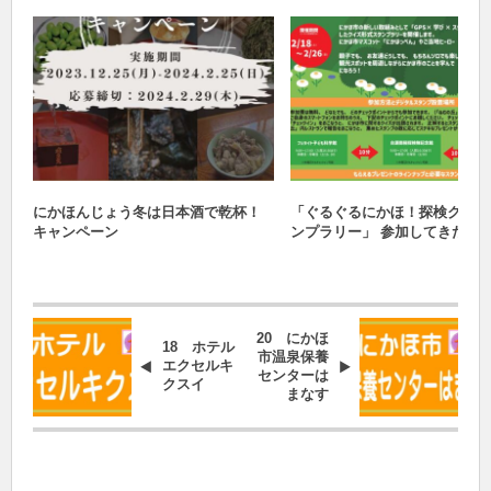
おすすめ
おすすめスポット
にかほんじょう冬は日本酒で乾杯！
「ぐるぐるにかほ！探検クイズ
キャンペーン
ンプラリー」 参加してきた！
20 にかほ
18 ホテル
市温泉保養
エクセルキ
センターは
クスイ
まなす