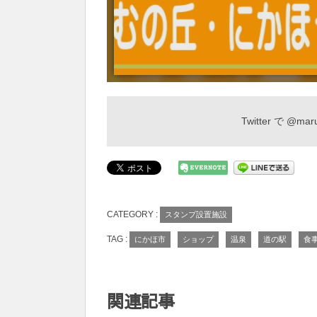
Twitter で
@maru
CATEGORY :
スタンプ設置施設
TAG :
にかほ市
ショップ
温泉
道の駅
食
関連記事