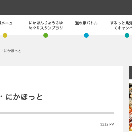
験メニュー
にかほんじょうふゆ
道の駅バトル
まるっと鳥
めぐりスタンプラリ
くキャン
ー
丘・にかほっと
・にかほっと
3212 PV