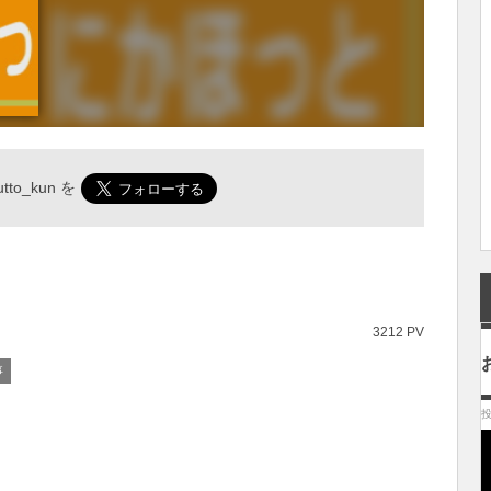
tto_kun
を
3212 PV
事
投