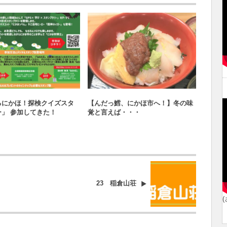
おすすめスポット
お店紹介
るにかほ！探検クイズスタ
【んだっ鱈、にかほ市へ！】冬の味
【お知
」 参加してきた！
覚と言えば・・・
＆矢島
行につ
23 稲倉山荘