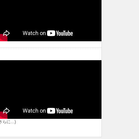
おすすめ
冬は日本酒でカンパイ！キャンペーン
らせ】土日限定・猿倉温泉郷
にかほんじょう冬は日本酒でカンパ
由
スキー場無料シャトルバス運
イ！キャンペーン
２
いて
(さらに…)