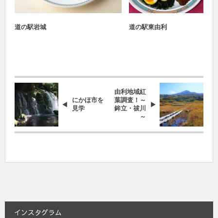
まるごとカレー対決2024
まるごとカレー対決2024
道の駅岩城
道の駅東由利
由利地域紅
にかほ市を
葉調査！～
見学
鉾立・祓川
～
インスタグラム