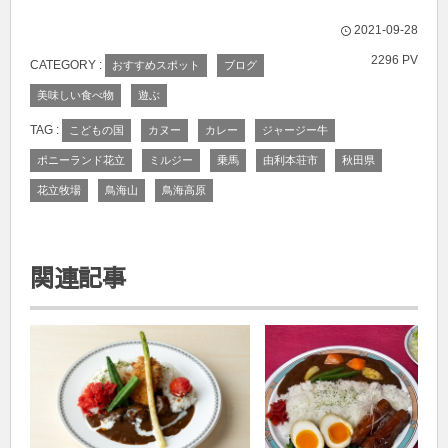
2021-09-28
2296 PV
CATEGORY :
おすすめスポット
ブログ
美味しい食べ物
遊ぶ
TAG :
こどもの国
カヌー
カレー
ジャージー牛
ポニーランド花立
ミルジー
乗馬
由利本荘市
秋田県
花立牧場
鳥海山
鳥海高原
関連記事