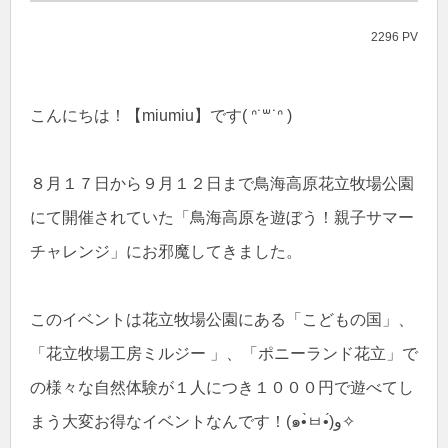
2296 PV
こんにちは！【miumiu】です( ᐢ˙꒳​˙ᐢ )
８月１７日から９月１２日まで鳥海高原花立牧場公園
にて開催されていた「鳥海高原を遊ぼう！親子サマー
チャレンジ」にお邪魔してきました。
このイベントは花立牧場公園にある「こどもの国」、
「花立牧場工房ミルジー 」、「ポニーランド花立」で
の様々な自然体験が１人につき１０００円で遊べてし
まう大変お得なイベントなんです！(๑•̀ㅂ•́)و✧